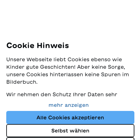
Bernasconi.
E-Mail:
office@sjw.ch
Tel: +41 44 462 49 40
Folgen Sie uns
Cookie Hinweis
Instagram
Unsere Webseite liebt Cookies ebenso wie
Facebook
Kinder gute Geschichten! Aber keine Sorge,
unsere Cookies hinterlassen keine Spuren im
Lieferservice
Bilderbuch.
Wir nehmen den Schutz Ihrer Daten sehr
Buchhandel
ernst und wollen gleichzeitig, dass Sie bei
mehr anzeigen
uns immer die besten Kinderbücher finden.
Media
Diese Website nutzt Cookies und andere
Alle Cookies akzeptieren
Tracking-Technologien, um den Shop ständig
Selbst wählen
zu verbessern und Ihnen Geschichten
Impressum
anzuzeigen, die auf Ihre Interessen