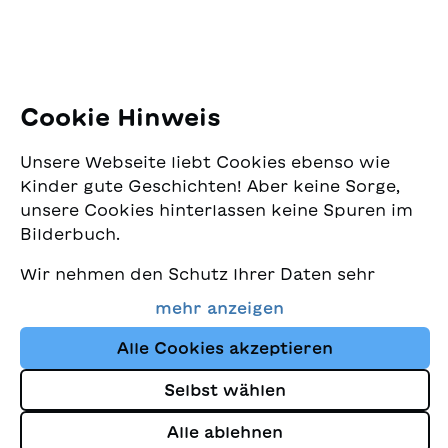
E-Mail:
office@sjw.ch
Tel: +41 44 462 49 40
Folgen Sie uns
Cookie Hinweis
Instagram
Unsere Webseite liebt Cookies ebenso wie
Facebook
Kinder gute Geschichten! Aber keine Sorge,
unsere Cookies hinterlassen keine Spuren im
Lieferservice
Bilderbuch.
Wir nehmen den Schutz Ihrer Daten sehr
Buchhandel
ernst und wollen gleichzeitig, dass Sie bei
mehr anzeigen
uns immer die besten Kinderbücher finden.
Media
Diese Website nutzt Cookies und andere
Alle Cookies akzeptieren
Tracking-Technologien, um den Shop ständig
Selbst wählen
zu verbessern und Ihnen Geschichten
Impressum
anzuzeigen, die auf Ihre Interessen
Alle ablehnen
Datenschutz
abgestimmt sind.