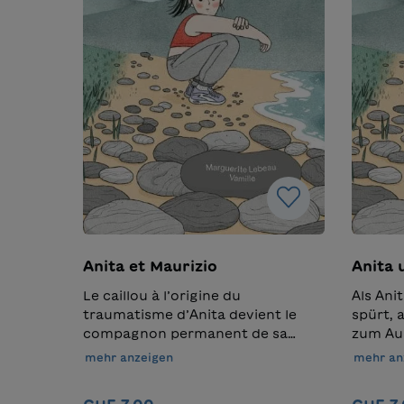
Anita et Maurizio
Anita 
Le caillou à l’origine du
Als Ani
traumatisme d’Anita devient le
spürt, 
compagnon permanent de sa
zum Aus
douleur intérieure. Elle tente
tiefen 
mehr anzeigen
mehr an
maintenant de surmonter ce
später s
ressenti. Une histoire qui raconte
Vergan