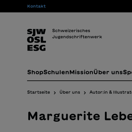
Kontakt
springen
Zur Hauptnavigation springen
Schweizerisches
Jugendschriftenwerk
Shop
Schulen
Mission
Über uns
Sp
Startseite
Über uns
Autor:in & Illustrat
Marguerite Leb