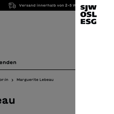
Versand innerhalb von 2-5 Werktagen
enden
or:in
Marguerite Lebeau
eau