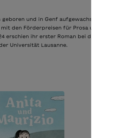
ch geboren und in Genf aufgewachsen. Mit fünfzehn
 mit den Förderpreisen für Prosa und Lyrik der Fo
4 erschien ihr erster Roman bei den Éditions du P
der Universität Lausanne.