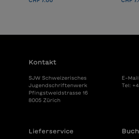
CHF 7.00
CHF 7
avec délica-tesse le souhait d’être
begleit
vu et de nouer des amitiés.
Ängste
In den Warenkorb
endlich
Geschic
von Ein
Wunsch
erzähl
Französ
Kontakt
SJW Schweizerisches
E-Mail
Jugendschriftenwerk
Tel: +
Pfingstweidstrasse 16
8005 Zürich
Lieferservice
Buch