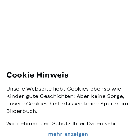
SJW Schweizerisches
un’avventura magica,
dimostrando che la
Jugendschriftenwerk
creatività può fiorire
Pfingstweidstrasse 16
anche nei giorni grigi e
8005 Zürich
ordinari.
E-Mail:
office@sjw.ch
Tel: +41 44 462 49 40
Folgen Sie uns
Cookie Hinweis
Instagram
Unsere Webseite liebt Cookies ebenso wie
Facebook
Kinder gute Geschichten! Aber keine Sorge,
unsere Cookies hinterlassen keine Spuren im
Lieferservice
Bilderbuch.
Wir nehmen den Schutz Ihrer Daten sehr
Buchhandel
ernst und wollen gleichzeitig, dass Sie bei
mehr anzeigen
uns immer die besten Kinderbücher finden.