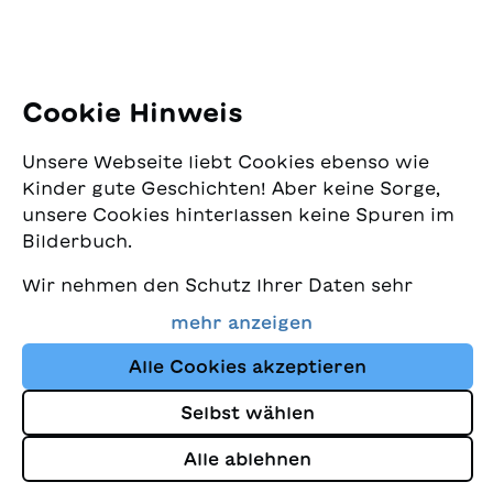
Tel: +41 44 462 49 40
Folgen Sie uns
Cookie Hinweis
Instagram
Unsere Webseite liebt Cookies ebenso wie
Facebook
Kinder gute Geschichten! Aber keine Sorge,
unsere Cookies hinterlassen keine Spuren im
Lieferservice
Bilderbuch.
Wir nehmen den Schutz Ihrer Daten sehr
Buchhandel
ernst und wollen gleichzeitig, dass Sie bei
mehr anzeigen
uns immer die besten Kinderbücher finden.
Media
Diese Website nutzt Cookies und andere
Alle Cookies akzeptieren
Tracking-Technologien, um den Shop ständig
Selbst wählen
zu verbessern und Ihnen Geschichten
Impressum
anzuzeigen, die auf Ihre Interessen
Alle ablehnen
Datenschutz
abgestimmt sind.