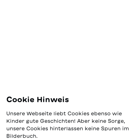
Kontakt
SJW Schweizerisches
Jugendschriftenwerk
Pfingstweidstrasse 16
8005 Zürich
E-Mail:
office@sjw.ch
Tel: +41 44 462 49 40
Folgen Sie uns
Cookie Hinweis
Instagram
Unsere Webseite liebt Cookies ebenso wie
Facebook
Kinder gute Geschichten! Aber keine Sorge,
unsere Cookies hinterlassen keine Spuren im
Lieferservice
Bilderbuch.