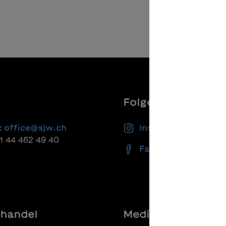
Folgen Sie uns
:
office@sjw.ch
Instagram
41 44 462 49 40
Facebook
handel
Media