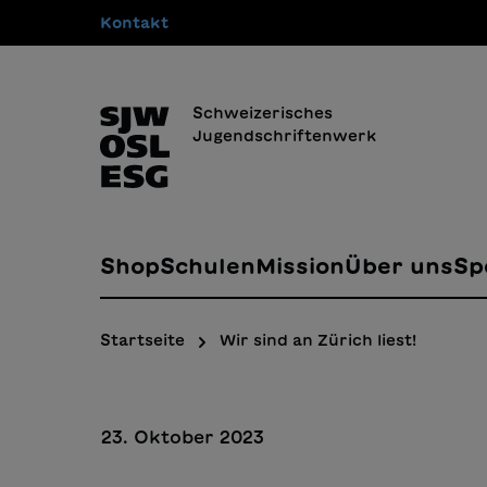
Kontakt
springen
Zur Hauptnavigation springen
Schweizerisches
Jugendschriftenwerk
Shop
Schulen
Mission
Über uns
Sp
Startseite
Wir sind an Zürich liest!
23. Oktober 2023