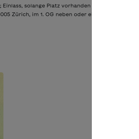
n; Einlass, solange Platz vorhanden
 8005 Zürich, im 1. OG neben oder eben auf den Gleis