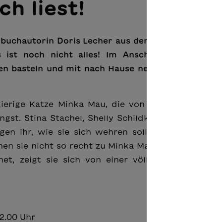
ch liest!
erbuchautorin Doris Lecher aus der Neuerscheinung
 ist noch nicht alles! Im Anschluss dürfen die
n basteln und mit nach Hause nehmen. Für alle K
gierige Katze Minka Mau, die von einem schwarz-
gst. Stina Stachel, Shelly Schildkröte, Daisy Dach
igen ihr, wie sie sich wehren soll. Doch obwohl a
nen sie nicht so recht zu Minka Mau zu passen. Erst
, zeigt sie sich von einer völlig neuen Seite, 
12.00 Uhr