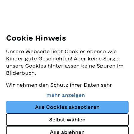
E-Mail:
office@sjw.ch
Tel: +41 44 462 49 40
Folgen Sie uns
Cookie Hinweis
Instagram
Unsere Webseite liebt Cookies ebenso wie
Facebook
Kinder gute Geschichten! Aber keine Sorge,
unsere Cookies hinterlassen keine Spuren im
Lieferservice
Bilderbuch.
Wir nehmen den Schutz Ihrer Daten sehr
Buchhandel
ernst und wollen gleichzeitig, dass Sie bei
mehr anzeigen
uns immer die besten Kinderbücher finden.
Media
Diese Website nutzt Cookies und andere
Alle Cookies akzeptieren
Tracking-Technologien, um den Shop ständig
Selbst wählen
zu verbessern und Ihnen Geschichten
Impressum
anzuzeigen, die auf Ihre Interessen
Alle ablehnen
Datenschutz