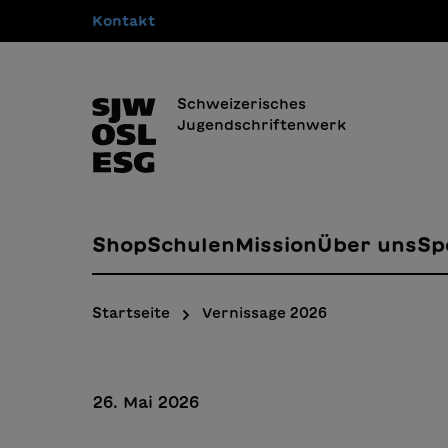
Kontakt
springen
Zur Hauptnavigation springen
Schweizerisches
Jugendschriftenwerk
Shop
Schulen
Mission
Über uns
Sp
Startseite
Vernissage 2026
26. Mai 2026