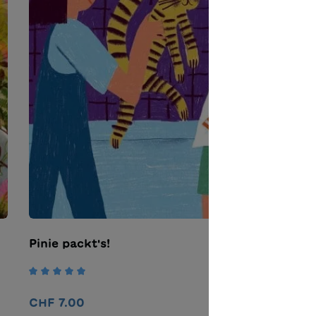
Pinie packt's!
F
H
Durchschnittliche Bewertung von 5 von 5 Ste
C
CHF 7.00