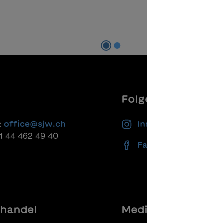
In den Warenkorb
Folgen Sie uns
:
office@sjw.ch
Instagram
41 44 462 49 40
Facebook
handel
Media