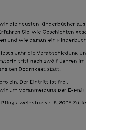
6
n wir die neusten Kinderbücher aus dem Verlag vor 
Erfahren Sie, wie Geschichten geschrieben, Illustra
n und wie daraus ein Kinderbuch entsteht.
eses Jahr die Verabschiedung unserer Präsidentin
ratorin tritt nach zwölf Jahren im Amt zurück. Zu 
ns ten Doornkaat statt.
 ein. Der Eintritt ist frei.
 wir um Voranmeldung per E-Mail an:
office@sjw.ch
, Pfingstweidstrasse 16, 8005 Zürich