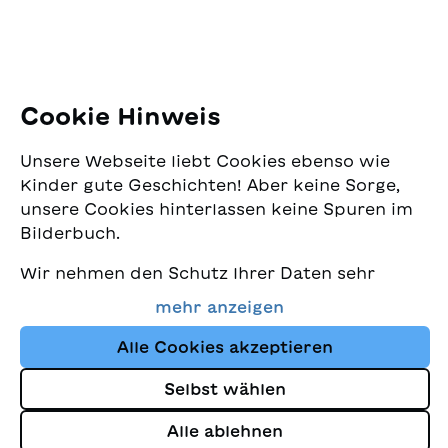
E-Mail:
office@sjw.ch
Tel: +41 44 462 49 40
Folgen Sie uns
Cookie Hinweis
Instagram
Unsere Webseite liebt Cookies ebenso wie
Facebook
Kinder gute Geschichten! Aber keine Sorge,
unsere Cookies hinterlassen keine Spuren im
Lieferservice
Bilderbuch.
Wir nehmen den Schutz Ihrer Daten sehr
Buchhandel
ernst und wollen gleichzeitig, dass Sie bei
mehr anzeigen
uns immer die besten Kinderbücher finden.
Media
Diese Website nutzt Cookies und andere
Alle Cookies akzeptieren
Tracking-Technologien, um den Shop ständig
Selbst wählen
zu verbessern und Ihnen Geschichten
Impressum
anzuzeigen, die auf Ihre Interessen
Alle ablehnen
Datenschutz
abgestimmt sind.