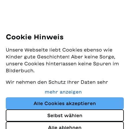
E-Mail:
office@sjw.ch
Tel: +41 44 462 49 40
Folgen Sie uns
Cookie Hinweis
Instagram
Unsere Webseite liebt Cookies ebenso wie
Facebook
Kinder gute Geschichten! Aber keine Sorge,
unsere Cookies hinterlassen keine Spuren im
Lieferservice
Bilderbuch.
Wir nehmen den Schutz Ihrer Daten sehr
Buchhandel
ernst und wollen gleichzeitig, dass Sie bei
mehr anzeigen
uns immer die besten Kinderbücher finden.
Media
Diese Website nutzt Cookies und andere
Alle Cookies akzeptieren
Tracking-Technologien, um den Shop ständig
Selbst wählen
zu verbessern und Ihnen Geschichten
Impressum
anzuzeigen, die auf Ihre Interessen
Alle ablehnen
Datenschutz