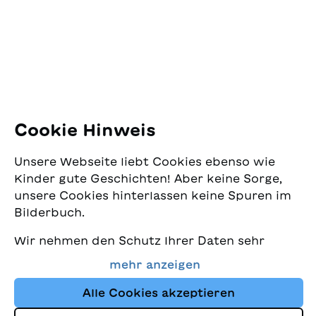
Pfingstweidstrasse 16
8005 Zürich
E-Mail:
office@sjw.ch
Tel: +41 44 462 49 40
Folgen Sie uns
Cookie Hinweis
Instagram
Unsere Webseite liebt Cookies ebenso wie
Facebook
Kinder gute Geschichten! Aber keine Sorge,
unsere Cookies hinterlassen keine Spuren im
Lieferservice
Bilderbuch.
Wir nehmen den Schutz Ihrer Daten sehr
Buchhandel
ernst und wollen gleichzeitig, dass Sie bei
mehr anzeigen
uns immer die besten Kinderbücher finden.
Media
Diese Website nutzt Cookies und andere
Alle Cookies akzeptieren
Tracking-Technologien, um den Shop ständig