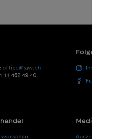
Folgen Sie uns
:
office@sjw.ch
Instagram
41 44 462 49 40
Facebook
handel
Media
gsvorschau
Auszeichnungen