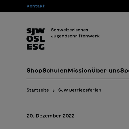
Kontakt
springen
Zur Hauptnavigation springen
Schweizerisches
Jugendschriftenwerk
Shop
Schulen
Mission
Über uns
Sp
Startseite
SJW Betriebsferien
20. Dezember 2022