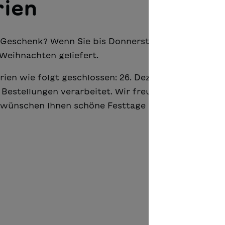
rien
 Geschenk? Wenn Sie bis Donnerstag, 22. Dezember,
 Weihnachten geliefert.
rien wie folgt geschlossen: 26. Dezember 2022 bis 2
e Bestellungen verarbeitet. Wir freuen uns nach uns
d wünschen Ihnen schöne Festtage mit erholsamen