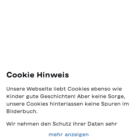
SJW Schweizerisches
Jugendschriftenwerk
Pfingstweidstrasse 16
8005 Zürich
E-Mail:
office@sjw.ch
Tel: +41 44 462 49 40
Folgen Sie uns
Cookie Hinweis
Instagram
Unsere Webseite liebt Cookies ebenso wie
Facebook
Kinder gute Geschichten! Aber keine Sorge,
unsere Cookies hinterlassen keine Spuren im
Lieferservice
Bilderbuch.
Wir nehmen den Schutz Ihrer Daten sehr
Buchhandel
ernst und wollen gleichzeitig, dass Sie bei
mehr anzeigen
uns immer die besten Kinderbücher finden.