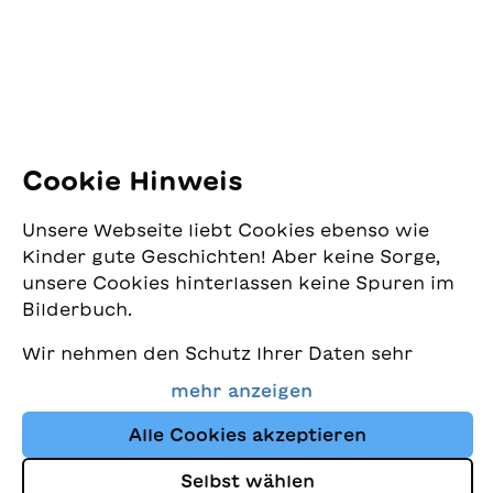
8005 Zürich
E-Mail:
office@sjw.ch
Tel: +41 44 462 49 40
Folgen Sie uns
Cookie Hinweis
Instagram
Unsere Webseite liebt Cookies ebenso wie
Facebook
Kinder gute Geschichten! Aber keine Sorge,
unsere Cookies hinterlassen keine Spuren im
Lieferservice
Bilderbuch.
Wir nehmen den Schutz Ihrer Daten sehr
Buchhandel
ernst und wollen gleichzeitig, dass Sie bei
mehr anzeigen
uns immer die besten Kinderbücher finden.
Media
Diese Website nutzt Cookies und andere
Alle Cookies akzeptieren
Tracking-Technologien, um den Shop ständig
Selbst wählen
zu verbessern und Ihnen Geschichten