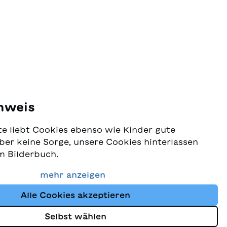
nweis
e liebt Cookies ebenso wie Kinder gute
ber keine Sorge, unsere Cookies hinterlassen
m Bilderbuch.
 Schutz Ihrer Daten sehr ernst und wollen
mehr anzeigen
dass Sie bei uns immer die besten Kinderbücher
Alle Cookies akzeptieren
Website nutzt Cookies und andere Tracking-
schutz
um den Shop ständig zu verbessern und Ihnen
Selbst wählen
zuzeigen, die auf Ihre Interessen abgestimmt