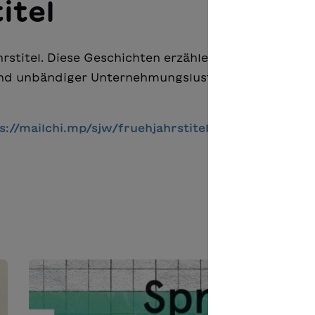
itel
ahrstitel. Diese Geschichten erzählen von wachsend
und unbändiger Unternehmungslust und sind regelr
s://mailchi.mp/sjw/fruehjahrstitel24