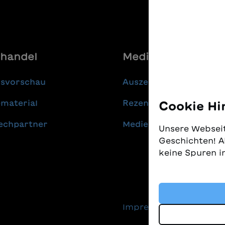
handel
Media
gsvorschau
Auszeichnungen
material
Rezensionen
Cookie Hi
echpartner
Medienmitteilungen
Unsere Webseit
Geschichten! A
keine Spuren i
Wir nehmen den
gleichzeitig, 
finden. Diese 
Impressum
Daten
Technologien, 
Geschichten an