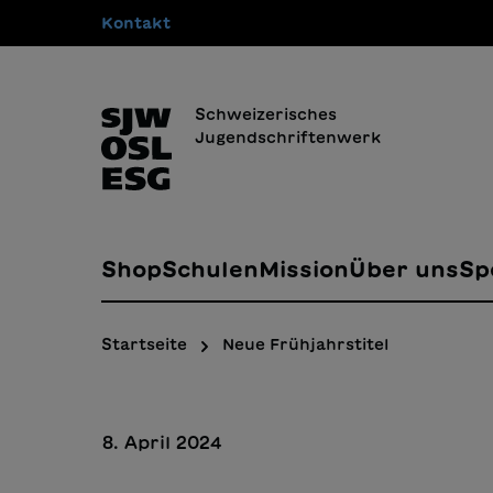
Kontakt
springen
Zur Hauptnavigation springen
Schweizerisches
Jugendschriftenwerk
Shop
Schulen
Mission
Über uns
Sp
Startseite
Neue Frühjahrstitel
8. April 2024