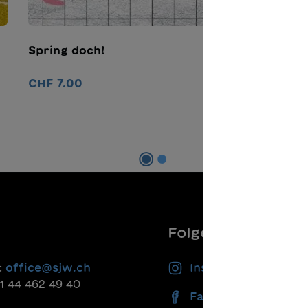
Spring doch!
L
CHF 7.00
C
In den Warenkorb
Folgen Sie uns
:
office@sjw.ch
Instagram
41 44 462 49 40
Facebook