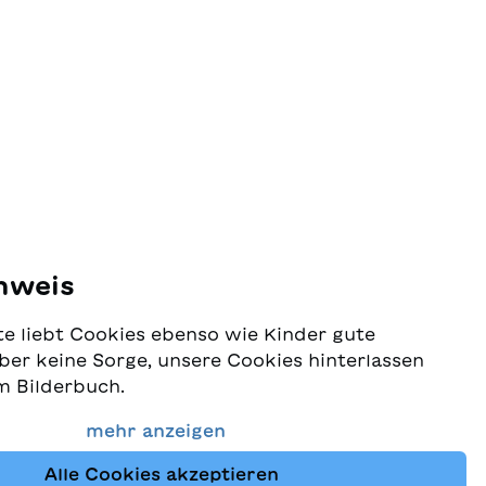
nweis
e liebt Cookies ebenso wie Kinder gute
ber keine Sorge, unsere Cookies hinterlassen
m Bilderbuch.
 Schutz Ihrer Daten sehr ernst und wollen
mehr anzeigen
dass Sie bei uns immer die besten Kinderbücher
Alle Cookies akzeptieren
Website nutzt Cookies und andere Tracking-