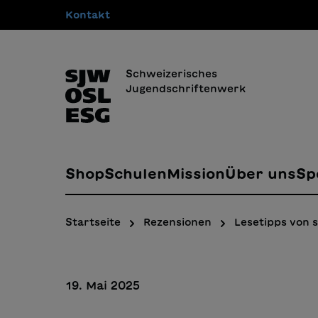
Kontakt
springen
Zur Hauptnavigation springen
Schweizerisches
Jugendschriftenwerk
Shop
Schulen
Mission
Über uns
Sp
Startseite
Rezensionen
Lesetipps von s
19. Mai 2025