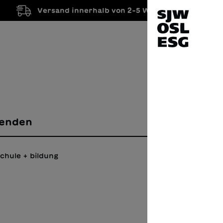
Versand innerhalb von 2-5 Werktagen
enden
chule + bildung