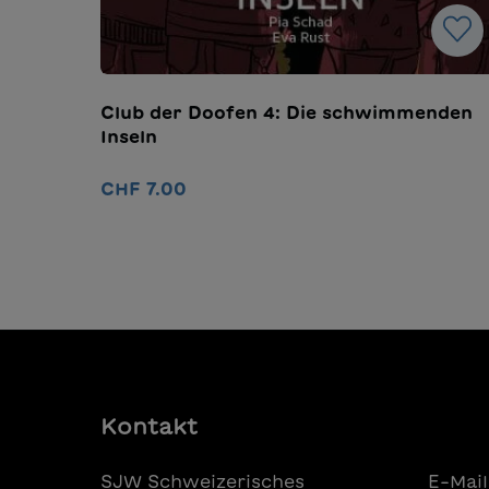
Club der Doofen 4: Die schwimmenden
Inseln
CHF 7.00
In den Warenkorb
Kontakt
SJW Schweizerisches
E-Mail