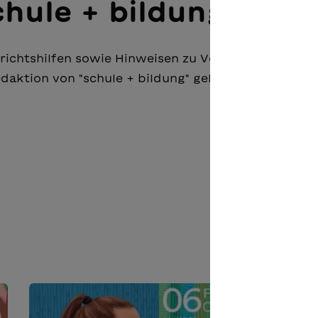
chule + bildung
errichtshilfen sowie Hinweisen zu Veranstaltungen 
daktion von "schule + bildung" gelangen, ist für di