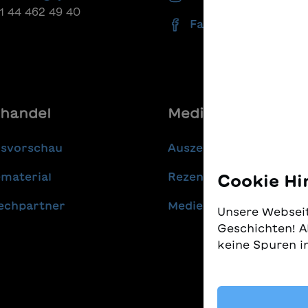
41 44 462 49 40
Facebook
handel
Media
gsvorschau
Auszeichnungen
material
Rezensionen
Cookie Hi
echpartner
Medienmitteilungen
Unsere Webseit
Geschichten! A
keine Spuren i
Wir nehmen den
gleichzeitig, 
finden. Diese 