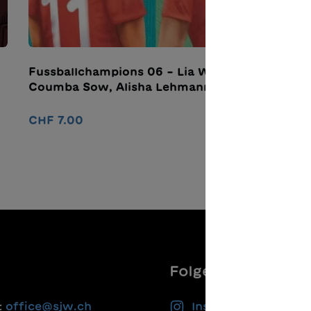
Fussballchampions 06 – Lia Wälti,
D
Coumba Sow, Alisha Lehmann
C
CHF 7.00
In den Warenkorb
Folgen Sie uns
:
office@sjw.ch
Instagram