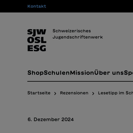
Kontakt
springen
Zur Hauptnavigation springen
Schweizerisches
Jugendschriftenwerk
Shop
Schulen
Mission
Über uns
Sp
Startseite
Rezensionen
Lesetipp im Sc
6. Dezember 2024