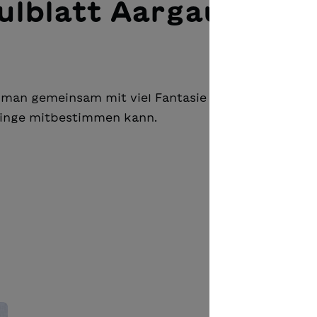
ulblatt Aargau und
e man gemeinsam mit viel Fantasie und
inge mitbestimmen kann.