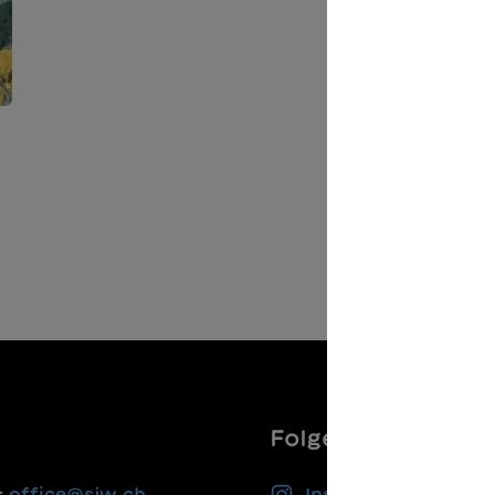
Folgen Sie uns
:
office@sjw.ch
Instagram