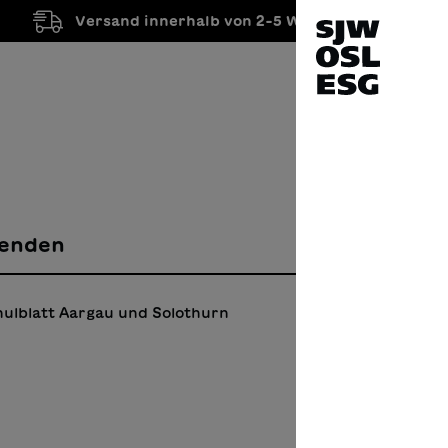
Versand innerhalb von 2-5 Werktagen
enden
hulblatt Aargau und Solothurn