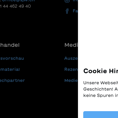
41 44 462 49 40
Facebook
handel
Media
gsvorschau
Auszeichnungen
material
Rezensionen
Cookie Hi
echpartner
Medienmitteilungen
Unsere Webseit
Geschichten! A
keine Spuren i
Wir nehmen den
gleichzeitig, 