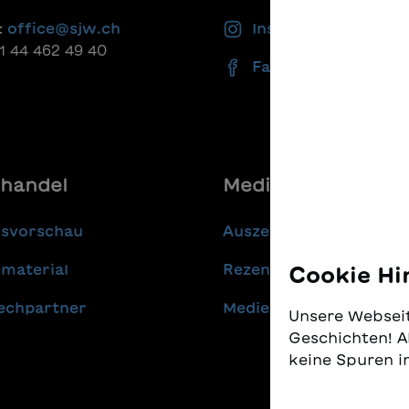
:
office@sjw.ch
Instagram
41 44 462 49 40
Facebook
handel
Media
gsvorschau
Auszeichnungen
material
Rezensionen
Cookie Hi
echpartner
Medienmitteilungen
Unsere Webseit
Geschichten! A
keine Spuren i
Wir nehmen den