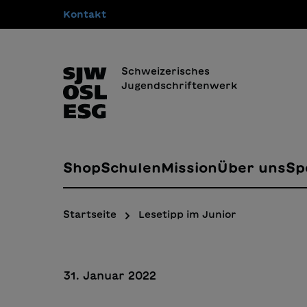
Kontakt
springen
Zur Hauptnavigation springen
Schweizerisches
Jugendschriftenwerk
Shop
Schulen
Mission
Über uns
Sp
Startseite
Lesetipp im Junior
31. Januar 2022