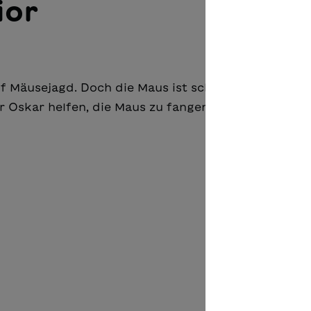
ior
f Mäusejagd. Doch die Maus ist schneller und rennt
r Oskar helfen, die Maus zu fangen?