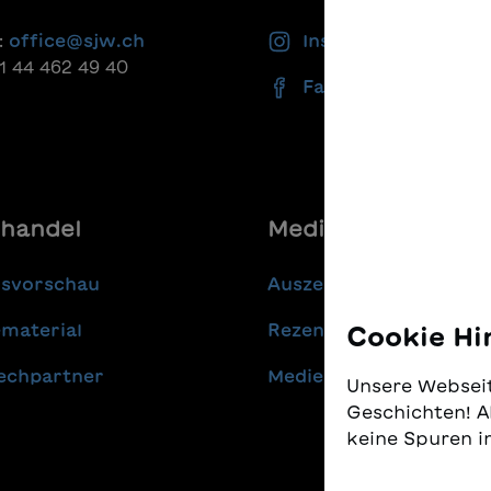
:
office@sjw.ch
Instagram
41 44 462 49 40
Facebook
handel
Media
gsvorschau
Auszeichnungen
material
Rezensionen
Cookie Hi
echpartner
Medienmitteilungen
Unsere Webseit
Geschichten! A
keine Spuren i
Wir nehmen den