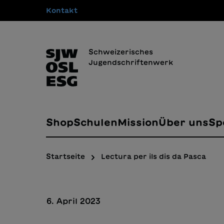
Kontakt
springen
Zur Hauptnavigation springen
Schweizerisches
Jugendschriftenwerk
Shop
Schulen
Mission
Über uns
Sp
Startseite
Lectura per ils dis da Pasca
6. April 2023