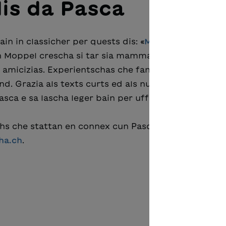
dis da Pasca
n in classicher per quests dis: «
Moppel, il leivrin
».
rin Moppel crescha si tar sia mamma, co ch’el cumen
 amicizias. Experientschas che fan plaschair – però
ond. Grazia als texts curts ed als numerus maletgs è
asca e sa lascha leger bain per uffants pli giuvens.
chs che stattan en connex cun Pasca? Quella chattai
ha.ch
.