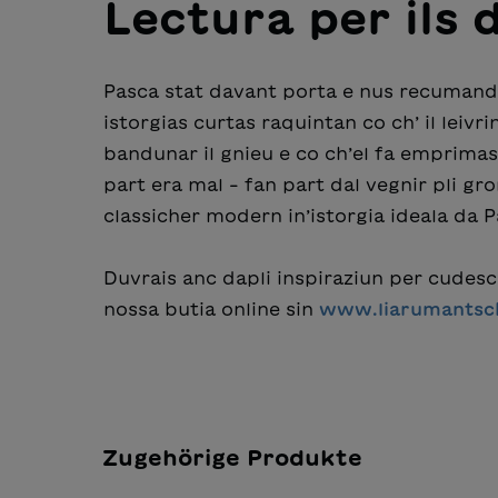
Lectura per ils 
Pasca stat davant porta e nus recumandai
istorgias curtas raquintan co ch’ il leiv
bandunar il gnieu e co ch’el fa emprimas
part era mal – fan part dal vegnir pli gr
classicher modern in’istorgia ideala da P
Duvrais anc dapli inspiraziun per cudes
nossa butia online sin
www.liarumantsc
Zugehörige Produkte