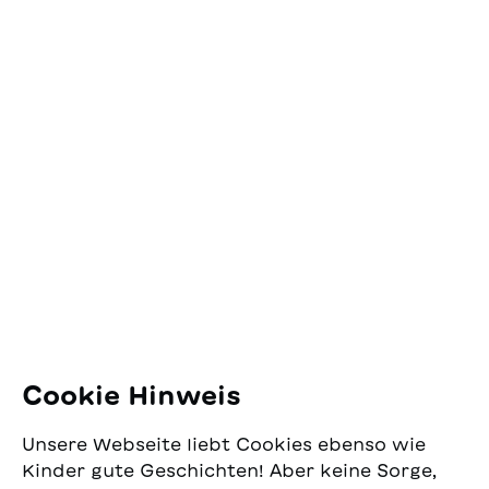
Kontakt
SJW Schweizerisches
Jugendschriftenwerk
Pfingstweidstrasse 16
8005 Zürich
E-Mail:
office@sjw.ch
Tel: +41 44 462 49 40
Folgen Sie uns
Cookie Hinweis
Instagram
Unsere Webseite liebt Cookies ebenso wie
Facebook
Kinder gute Geschichten! Aber keine Sorge,