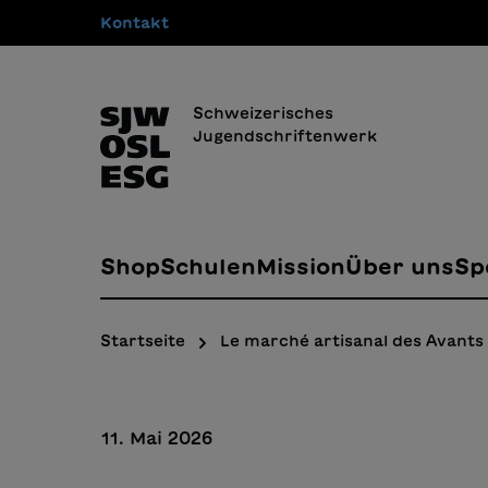
Kontakt
springen
Zur Hauptnavigation springen
Schweizerisches
Jugendschriftenwerk
Shop
Schulen
Mission
Über uns
Sp
Startseite
Le marché artisanal des Avants
11. Mai 2026