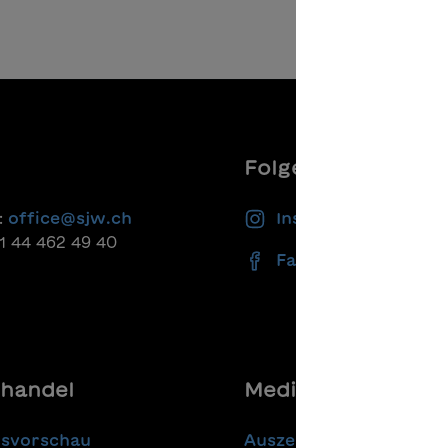
Folgen Sie uns
:
office@sjw.ch
Instagram
41 44 462 49 40
Facebook
handel
Media
gsvorschau
Auszeichnungen