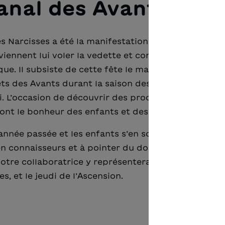
anal des Avants
es Narcisses a été la manifestation phare de Montre
 viennent lui voler la vedette et conférer une notori
que. Il subsiste de cette fête le marché artisanal de
êts des Avants durant la saison des narcisses qui
L’occasion de découvrir des produits artisanaux e
ont le bonheur des enfants et des grands-parents.
nnée passée et les enfants s’en souviennent. Ils on
 connaisseurs et à pointer du doigt les livres qu’il
notre collaboratrice y représentera de nouveau l’OS
, et le jeudi de l’Ascension.