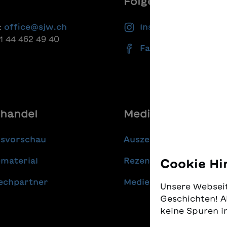
Folgen Sie uns
:
office@sjw.ch
Instagram
41 44 462 49 40
Facebook
handel
Media
gsvorschau
Auszeichnungen
material
Rezensionen
Cookie Hi
echpartner
Medienmitteilungen
Unsere Webseit
Geschichten! A
keine Spuren i