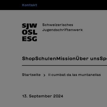
Kontakt
springen
Zur Hauptnavigation springen
Schweizerisches
Jugendschriftenwerk
Shop
Schulen
Mission
Über uns
Sp
Startseite
Il cumbat da las muntanellas
13. September 2024