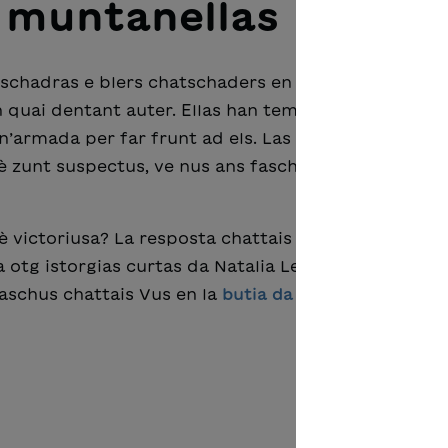
s muntanellas
chadras e blers chatschaders en il Grischun è quai i
 quai dentant auter. Ellas han tema da las chatsch
’armada per far frunt ad els. Las chatschadras ed i
è zunt suspectus, ve nus ans faschain spert or da la
è victoriusa? La resposta chattais Vus en il
cudesch
otg istorgias curtas da Natalia Lehner-Schwitter 
aschus chattais Vus en la
butia da la Lia Rumantsch