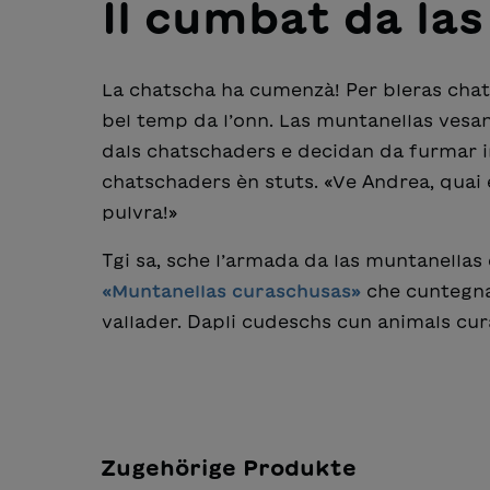
Il cumbat da la
La chatscha ha cumenzà! Per bleras chats
bel temp da l’onn. Las muntanellas vesan
dals chatschaders e decidan da furmar in
chatschaders èn stuts. «Ve Andrea, quai 
pulvra!»
Tgi sa, sche l’armada da las muntanellas 
«Muntanellas curaschusas»
che cuntegna 
vallader.
Dapli cudeschs cun
animals cur
Zugehörige Produkte