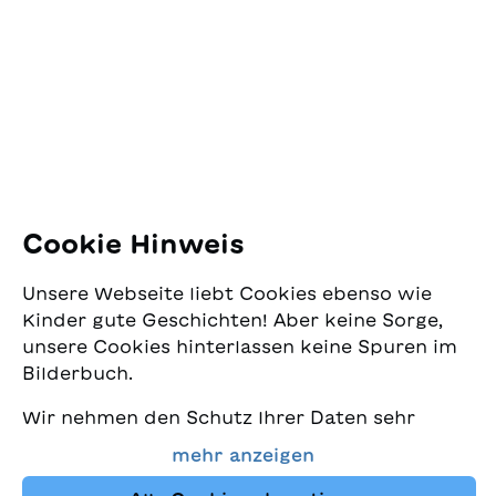
Jugendschriftenwerk
Pfingstweidstrasse 16
8005 Zürich
E-Mail:
office@sjw.ch
Tel: +41 44 462 49 40
Folgen Sie uns
Cookie Hinweis
Instagram
Unsere Webseite liebt Cookies ebenso wie
Facebook
Kinder gute Geschichten! Aber keine Sorge,
unsere Cookies hinterlassen keine Spuren im
Lieferservice
Bilderbuch.
Wir nehmen den Schutz Ihrer Daten sehr
Buchhandel
ernst und wollen gleichzeitig, dass Sie bei
mehr anzeigen
uns immer die besten Kinderbücher finden.
Media