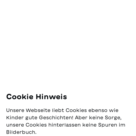
Kontakt
SJW Schweizerisches
Jugendschriftenwerk
Pfingstweidstrasse 16
8005 Zürich
E-Mail:
office@sjw.ch
Tel: +41 44 462 49 40
Folgen Sie uns
Cookie Hinweis
Instagram
Unsere Webseite liebt Cookies ebenso wie
Facebook
Kinder gute Geschichten! Aber keine Sorge,
unsere Cookies hinterlassen keine Spuren im
Lieferservice
Bilderbuch.