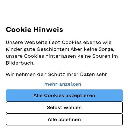
Tel: +41 44 462 49 40
Folgen Sie uns
Cookie Hinweis
Instagram
Unsere Webseite liebt Cookies ebenso wie
Facebook
Kinder gute Geschichten! Aber keine Sorge,
unsere Cookies hinterlassen keine Spuren im
Lieferservice
Bilderbuch.
Wir nehmen den Schutz Ihrer Daten sehr
Buchhandel
ernst und wollen gleichzeitig, dass Sie bei
mehr anzeigen
uns immer die besten Kinderbücher finden.
Media
Diese Website nutzt Cookies und andere
Alle Cookies akzeptieren
Tracking-Technologien, um den Shop ständig
Selbst wählen
zu verbessern und Ihnen Geschichten
Impressum
anzuzeigen, die auf Ihre Interessen
Alle ablehnen
Datenschutz
abgestimmt sind.