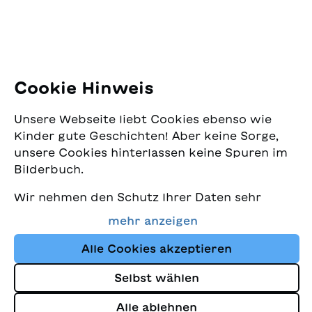
E-Mail:
office@sjw.ch
Tel: +41 44 462 49 40
Folgen Sie uns
Cookie Hinweis
Instagram
Unsere Webseite liebt Cookies ebenso wie
Facebook
Kinder gute Geschichten! Aber keine Sorge,
unsere Cookies hinterlassen keine Spuren im
Lieferservice
Bilderbuch.
Wir nehmen den Schutz Ihrer Daten sehr
Buchhandel
ernst und wollen gleichzeitig, dass Sie bei
mehr anzeigen
uns immer die besten Kinderbücher finden.
Media
Diese Website nutzt Cookies und andere
Alle Cookies akzeptieren
Tracking-Technologien, um den Shop ständig
Selbst wählen
zu verbessern und Ihnen Geschichten
Impressum
anzuzeigen, die auf Ihre Interessen
Alle ablehnen
Datenschutz