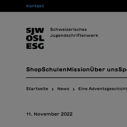
Kontakt
springen
Zur Hauptnavigation springen
Schweizerisches
Jugendschriftenwerk
Shop
Schulen
Mission
Über uns
Sp
Startseite
News
Eine Adventsgeschicht
11. November 2022