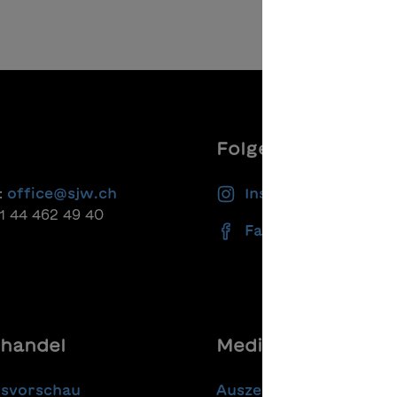
Folgen Sie uns
:
office@sjw.ch
Instagram
41 44 462 49 40
Facebook
handel
Media
gsvorschau
Auszeichnungen