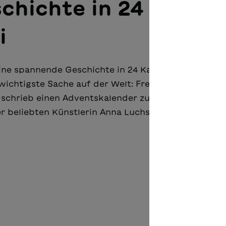
chichte in 24 Kapite
i
eine spannende Geschichte in 24 Kapiteln über mag
wichtigste Sache auf der Welt: Freundschaft. Der
schrieb einen Adventskalender zum Vorlesen; die
r beliebten Künstlerin Anna Luchs aus Zürich.