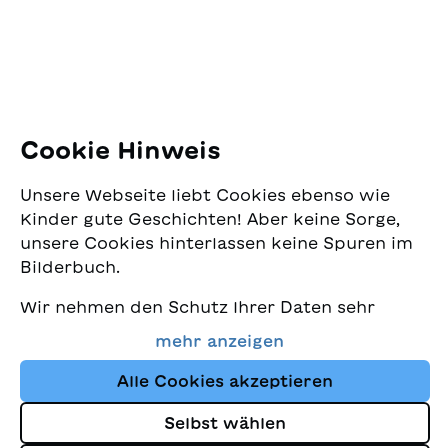
E-Mail:
office@sjw.ch
Tel: +41 44 462 49 40
Folgen Sie uns
Cookie Hinweis
Instagram
Unsere Webseite liebt Cookies ebenso wie
Facebook
Kinder gute Geschichten! Aber keine Sorge,
unsere Cookies hinterlassen keine Spuren im
Lieferservice
Bilderbuch.
Wir nehmen den Schutz Ihrer Daten sehr
Buchhandel
ernst und wollen gleichzeitig, dass Sie bei
mehr anzeigen
uns immer die besten Kinderbücher finden.
Media
Diese Website nutzt Cookies und andere
Alle Cookies akzeptieren
Tracking-Technologien, um den Shop ständig
Selbst wählen
zu verbessern und Ihnen Geschichten
Impressum