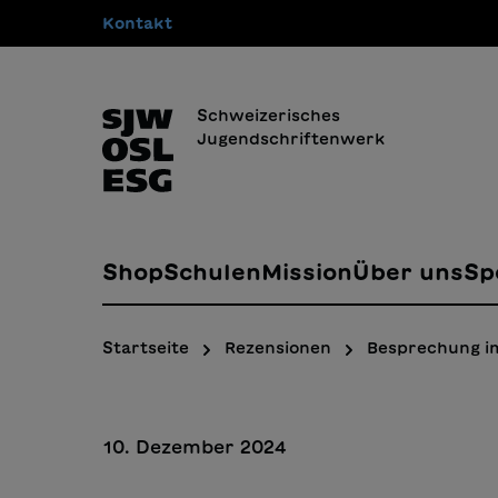
Kontakt
springen
Zur Hauptnavigation springen
Schweizerisches
Jugendschriftenwerk
Shop
Schulen
Mission
Über uns
Sp
Startseite
Rezensionen
Besprechung i
10. Dezember 2024