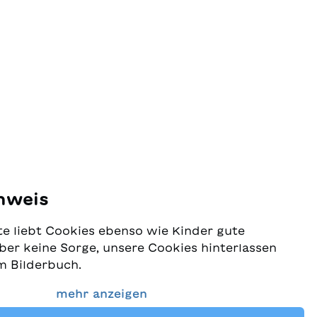
nweis
e liebt Cookies ebenso wie Kinder gute
ber keine Sorge, unsere Cookies hinterlassen
m Bilderbuch.
 Schutz Ihrer Daten sehr ernst und wollen
mehr anzeigen
dass Sie bei uns immer die besten Kinderbücher