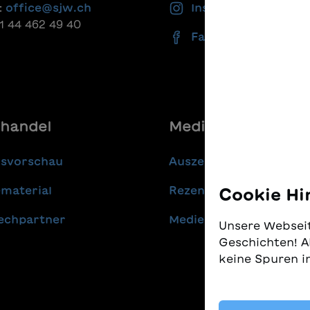
:
office@sjw.ch
Instagram
41 44 462 49 40
Facebook
handel
Media
gsvorschau
Auszeichnungen
material
Rezensionen
Cookie Hi
echpartner
Medienmitteilungen
Unsere Webseit
Geschichten! A
keine Spuren i
Wir nehmen den
gleichzeitig, 