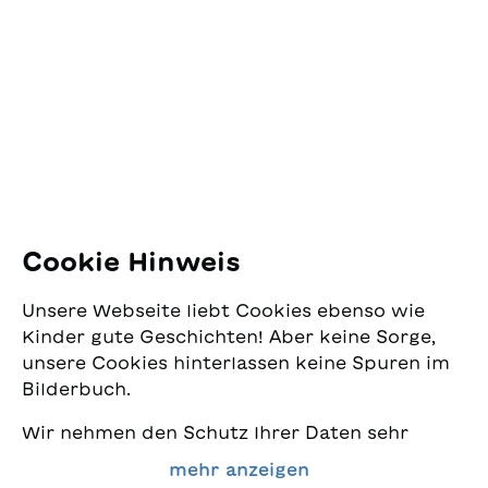
SJW Schweizerisches
Jugendschriftenwerk
Pfingstweidstrasse 16
8005 Zürich
E-Mail:
office@sjw.ch
Tel: +41 44 462 49 40
Folgen Sie uns
Cookie Hinweis
Instagram
Unsere Webseite liebt Cookies ebenso wie
Facebook
Kinder gute Geschichten! Aber keine Sorge,
unsere Cookies hinterlassen keine Spuren im
Lieferservice
Bilderbuch.
Wir nehmen den Schutz Ihrer Daten sehr
Buchhandel
ernst und wollen gleichzeitig, dass Sie bei
mehr anzeigen
uns immer die besten Kinderbücher finden.