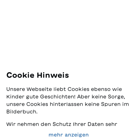
SJW Schweizerisches
Jugendschriftenwerk
Pfingstweidstrasse 16
8005 Zürich
E-Mail:
office@sjw.ch
Tel: +41 44 462 49 40
Folgen Sie uns
Cookie Hinweis
Instagram
Unsere Webseite liebt Cookies ebenso wie
Facebook
Kinder gute Geschichten! Aber keine Sorge,
unsere Cookies hinterlassen keine Spuren im
Lieferservice
Bilderbuch.
Wir nehmen den Schutz Ihrer Daten sehr
Buchhandel
ernst und wollen gleichzeitig, dass Sie bei
mehr anzeigen
uns immer die besten Kinderbücher finden.