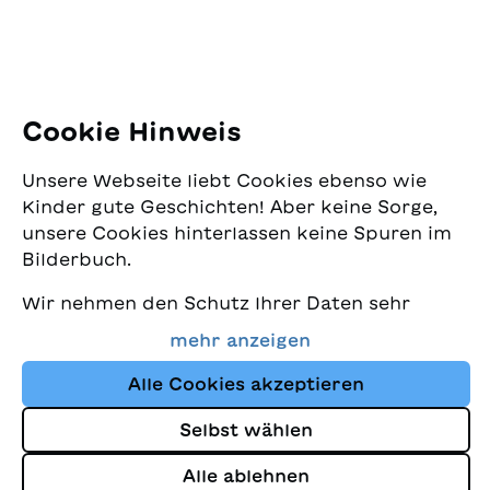
E-Mail:
office@sjw.ch
Tel: +41 44 462 49 40
Folgen Sie uns
Cookie Hinweis
Instagram
Unsere Webseite liebt Cookies ebenso wie
Facebook
Kinder gute Geschichten! Aber keine Sorge,
unsere Cookies hinterlassen keine Spuren im
Lieferservice
Bilderbuch.
Wir nehmen den Schutz Ihrer Daten sehr
Buchhandel
ernst und wollen gleichzeitig, dass Sie bei
mehr anzeigen
uns immer die besten Kinderbücher finden.
Media
Diese Website nutzt Cookies und andere
Alle Cookies akzeptieren
Tracking-Technologien, um den Shop ständig
Selbst wählen
zu verbessern und Ihnen Geschichten
Impressum
anzuzeigen, die auf Ihre Interessen
Alle ablehnen
Datenschutz
abgestimmt sind.