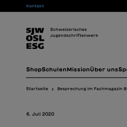
Kontakt
springen
Zur Hauptnavigation springen
Schweizerisches
Jugendschriftenwerk
Shop
Schulen
Mission
Über uns
Sp
Startseite
Besprechung im Fachmagazin 
6. Juli 2020