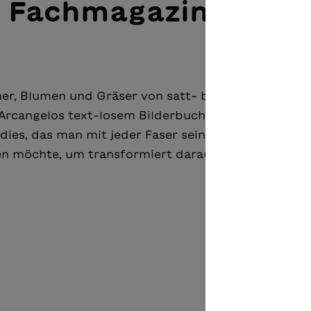
 Fachmagazin
her, Blumen und Gräser von satt- bis zartgrün mit 
’Arcangelos text-losem Bilderbuch zu einem orname
radies, das man mit jeder Faser seines Daseins wahr
en möchte, um transformiert daraus aufzutauchen.