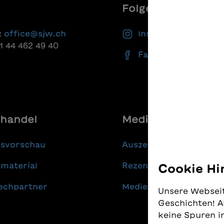
Folgen Sie uns
:
office@sjw.ch
Instagram
41 44 462 49 40
Facebook
handel
Media
gsvorschau
Auszeichnungen
material
Rezensionen
Cookie Hi
echpartner
Medienmitteilungen
Unsere Webseit
Geschichten! A
keine Spuren i