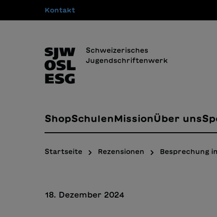
Kontakt
springen
Zur Hauptnavigation springen
Schweizerisches
Jugendschriftenwerk
Shop
Schulen
Mission
Über uns
Sp
Startseite
Rezensionen
Besprechung i
18. Dezember 2024