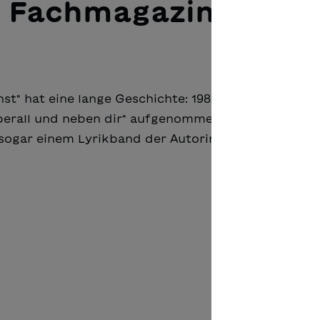
 Fachmagazin 1001
st" hat eine lange Geschichte: 1986 hat Hans-Joac
"Überall und neben dir" aufgenommen. Danach wurde
ogar einem Lyrikband der Autorin den Titel gegeb