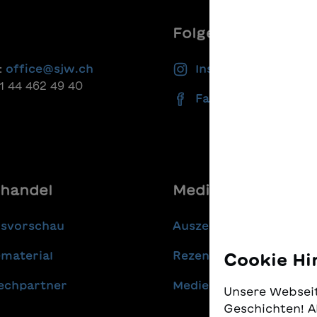
Folgen Sie uns
:
office@sjw.ch
Instagram
41 44 462 49 40
Facebook
handel
Media
gsvorschau
Auszeichnungen
material
Rezensionen
Cookie Hi
echpartner
Medienmitteilungen
Unsere Webseit
Geschichten! A