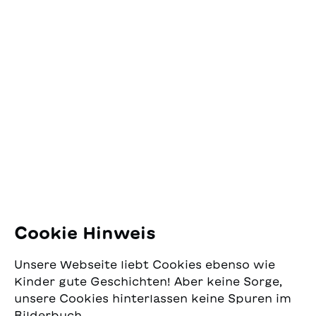
Kontakt
SJW Schweizerisches
Jugendschriftenwerk
Pfingstweidstrasse 16
8005 Zürich
E-Mail:
office@sjw.ch
Tel: +41 44 462 49 40
Folgen Sie uns
Cookie Hinweis
Instagram
Unsere Webseite liebt Cookies ebenso wie
Facebook
Kinder gute Geschichten! Aber keine Sorge,
unsere Cookies hinterlassen keine Spuren im
Lieferservice
Bilderbuch.