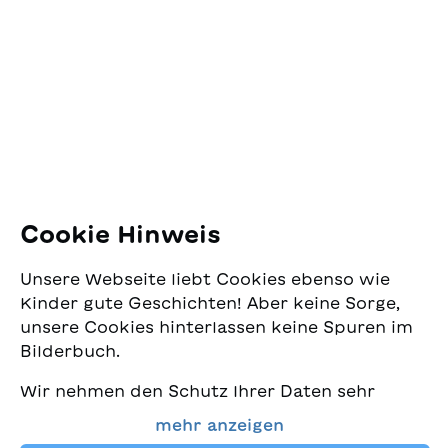
SJW Schweizerisches
Jugendschriftenwerk
Pfingstweidstrasse 16
8005 Zürich
E-Mail:
office@sjw.ch
Tel: +41 44 462 49 40
Folgen Sie uns
Cookie Hinweis
Instagram
Unsere Webseite liebt Cookies ebenso wie
Facebook
Kinder gute Geschichten! Aber keine Sorge,
unsere Cookies hinterlassen keine Spuren im
Lieferservice
Bilderbuch.
Wir nehmen den Schutz Ihrer Daten sehr
Buchhandel
ernst und wollen gleichzeitig, dass Sie bei
mehr anzeigen
uns immer die besten Kinderbücher finden.