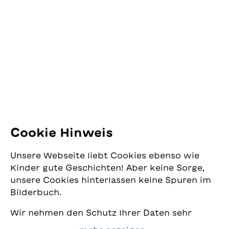
SJW Schweizerisches
Jugendschriftenwerk
Pfingstweidstrasse 16
8005 Zürich
E-Mail:
office@sjw.ch
Tel: +41 44 462 49 40
Folgen Sie uns
Cookie Hinweis
Instagram
Unsere Webseite liebt Cookies ebenso wie
Facebook
Kinder gute Geschichten! Aber keine Sorge,
unsere Cookies hinterlassen keine Spuren im
Lieferservice
Bilderbuch.
Wir nehmen den Schutz Ihrer Daten sehr
Buchhandel
ernst und wollen gleichzeitig, dass Sie bei