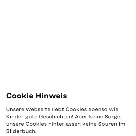
di scoprire e,
possono essere ritaglate
soprattutto, di
e piegate per creare gli
Kontakt
immaginare.
animali del
racconto. Tradotto dal
SJW Schweizerisches
tedesco da Sándor
Jugendschriftenwerk
Marazza
Pfingstweidstrasse 16
8005 Zürich
E-Mail:
office@sjw.ch
Tel: +41 44 462 49 40
Folgen Sie uns
Cookie Hinweis
Instagram
Unsere Webseite liebt Cookies ebenso wie
Facebook
Kinder gute Geschichten! Aber keine Sorge,
unsere Cookies hinterlassen keine Spuren im
Lieferservice
Bilderbuch.