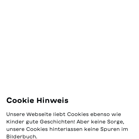
dell'immaginazione.
Marazza
Kontakt
SJW Schweizerisches
Jugendschriftenwerk
Pfingstweidstrasse 16
8005 Zürich
E-Mail:
office@sjw.ch
Tel: +41 44 462 49 40
Folgen Sie uns
Cookie Hinweis
Instagram
Unsere Webseite liebt Cookies ebenso wie
Facebook
Kinder gute Geschichten! Aber keine Sorge,
unsere Cookies hinterlassen keine Spuren im
Lieferservice
Bilderbuch.