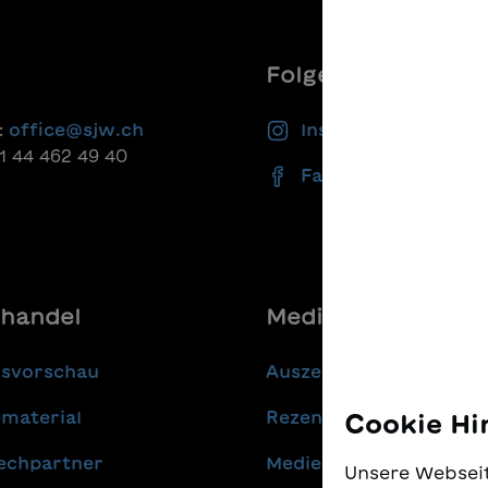
Folgen Sie uns
:
office@sjw.ch
Instagram
41 44 462 49 40
Facebook
handel
Media
gsvorschau
Auszeichnungen
material
Rezensionen
Cookie Hi
echpartner
Medienmitteilungen
Unsere Webseit