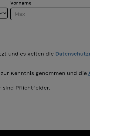
Vorname
Na
zt und es gelten die
Datenschutzrichtlinie
und
Nut
zur Kenntnis genommen und die
AGB
gelesen und b
 sind Pflichtfelder.