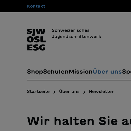
Kontakt
springen
Zur Hauptnavigation springen
Schweizerisches
Jugendschriftenwerk
Shop
Schulen
Mission
Über uns
Sp
Startseite
Über uns
Newsletter
Wir halten Sie 