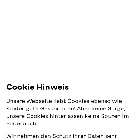
tedesco da Monica
bambini, e a volte
Kontakt
Rusconi
qualche adulto, lo
maltrattano. Forse, quel
SJW Schweizerisches
pomeriggio, la nonna ha
Jugendschriftenwerk
capito...
Pfingstweidstrasse 16
8005 Zürich
E-Mail:
office@sjw.ch
Tel: +41 44 462 49 40
Folgen Sie uns
Cookie Hinweis
Instagram
Unsere Webseite liebt Cookies ebenso wie
Facebook
Kinder gute Geschichten! Aber keine Sorge,
unsere Cookies hinterlassen keine Spuren im
Lieferservice
Bilderbuch.
Wir nehmen den Schutz Ihrer Daten sehr
Buchhandel