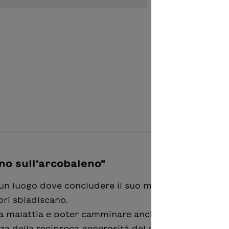
Zur Merkl
o sull'arcobaleno"
un luogo dove concludere il suo meraviglioso arco
ori sbiadiscano.
a malattia e poter camminare anche lui come tutti g
ienza della reciproca generosità del donare, scaturisc