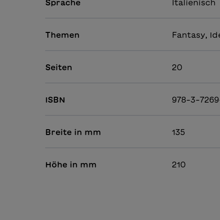
Sprache
Italienisch
Themen
Fantasy, Id
Seiten
20
ISBN
978-3-7269
Breite in mm
135
Höhe in mm
210