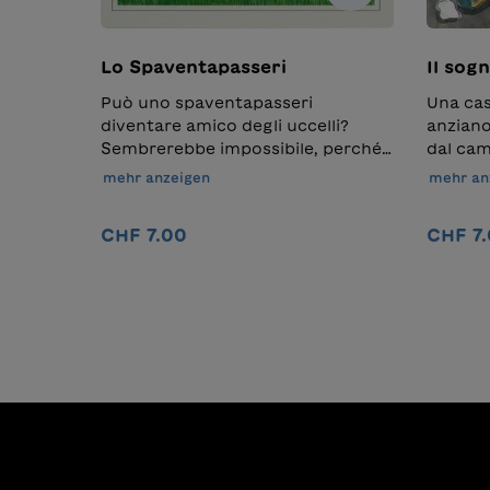
Lo Spaventapasseri
Il sog
Può uno spaventapasseri
Una cas
diventare amico degli uccelli?
anziano
Sembrerebbe impossibile, perché
dal cam
la funzione di uno spaventapasseri
lui è se
mehr anzeigen
mehr an
è proprio quella di far paura e di
piccolo
tenere tutti gli uccelli lontano dai
sinistr
CHF 7.00
CHF 7
coltivi. Eppure in questa storia
paraliz
succede proprio così....
cominci
molti b
In den Warenkorb
adulto,
pomerig