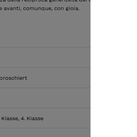
e avanti, comunque, con gioia.
broschiert
. Klasse, 4. Klasse