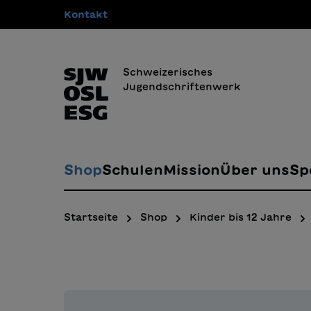
Kontakt
springen
Zur Hauptnavigation springen
Schweizerisches
Jugendschriftenwerk
Shop
Schulen
Mission
Über uns
Sp
Startseite
Shop
Kinder bis 12 Jahre