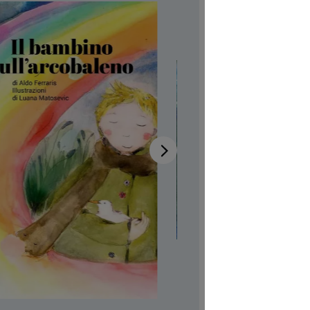
sull
Verfügb
Autor:in
Ald
Illustrator:
Produktn
CHF 7.00
Preise inkl
Softcover,
Produkt Anzah