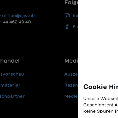
Folgen Sie uns
:
office@sjw.ch
Instagram
41 44 462 49 40
Facebook
handel
Media
gsvorschau
Auszeichnungen
material
Rezensionen
Cookie Hi
echpartner
Medienmitteilungen
Unsere Webseit
Geschichten! A
keine Spuren i