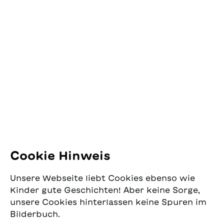
auch der Werterhaltung
Ihrer SJW Publikationen
Kontakt
SJW Schweizerisches
Jugendschriftenwerk
Pfingstweidstrasse 16
8005 Zürich
E-Mail:
office@sjw.ch
Tel: +41 44 462 49 40
Folgen Sie uns
Cookie Hinweis
Instagram
Unsere Webseite liebt Cookies ebenso wie
Facebook
Kinder gute Geschichten! Aber keine Sorge,
unsere Cookies hinterlassen keine Spuren im
Lieferservice
Bilderbuch.