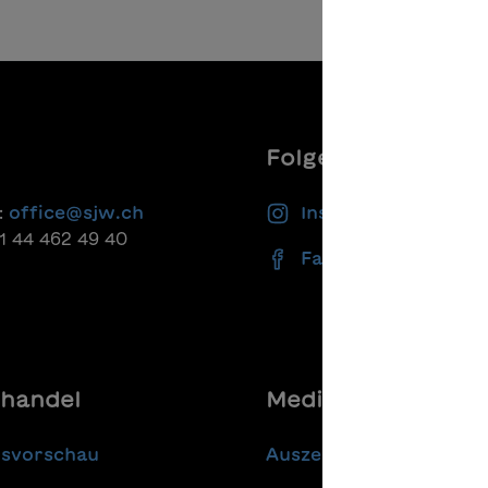
an wieder? Und wie ist das
werden Teil der Schiffsbe
winden von Roman an den
und erfahren, wie es auf e
eines Bruders geknüpft?
Piratenschiff zu und her g
tektivgeschichte, die mit
ganz am Schluss wartet ei
aloppierenden Erzählstil,
klärendes Piratenglossar.
haften Dialogen und
isvollen Bildern fesselt.
Folgen Sie uns
:
office@sjw.ch
Instagram
41 44 462 49 40
Facebook
handel
Media
gsvorschau
Auszeichnungen