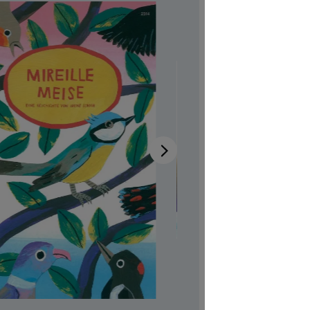
Verfügb
Autor:in
Ir
Illustrator:
Auch verfü
Surmiran |
Produktn
CHF 7.00
Preise inkl
Softcover,
Produkt Anzah