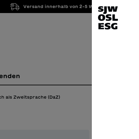
Versand innerhalb von 2-5 Werktagen
enden
h als Zweitsprache (DaZ)
Mire