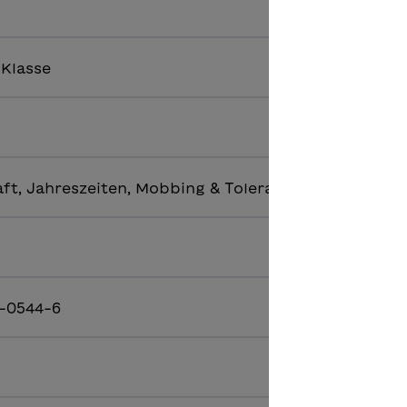
. Klasse
ft, Jahreszeiten, Mobbing & Toleranz
-0544-6