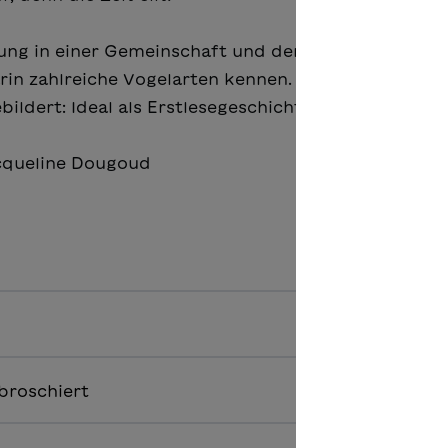
tung in einer Gemeinschaft und den sorgsamen Um
in zahlreiche Vogelarten kennen. Ein hochaktuelle
ldert: Ideal als Erstlesegeschichte.
cqueline Dougoud
broschiert