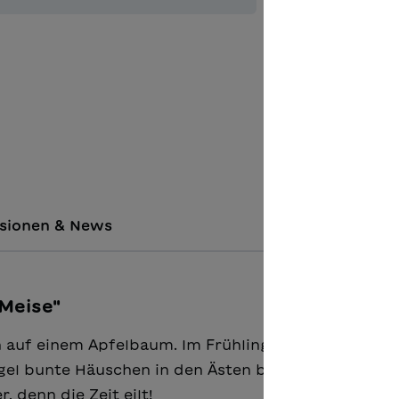
Zur Merkl
Unterric
sionen & News
Meise"
ein auf einem Apfelbaum. Im Frühling kommt ihr Nac
el bunte Häuschen in den Ästen bauen, desto schl
 denn die Zeit eilt!