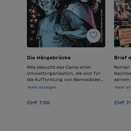
Die Hängebrücke
Brief 
Mila besucht das Camp einer
Roman i
Umweltorganisation, die sich für
Nachbar
die Aufforstung von Bannwäldern
seinem 
einsetzt. Dort lernt sie Leon und
für tot
mehr anzeigen
mehr an
Ronja kennen. Die beiden Mädchen
Nachde
verstehen sich auf Anhieb.
plötzl
CHF 7.00
CHF 7
Obwohl es zwischen Mila und Leon
verschl
gewaltig knistert, ist die
Julia u
Angelegenheit komplizierter. Und
Spuren
Details
der Umstand, dass Leon einer der
Fabrikg
ganz krassen Klimaaktivisten ist,
unterir