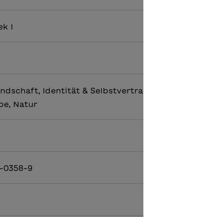
ek I
ndschaft, Identität & Selbstvertrauen, Klima & Clim
ebe, Natur
-0358-9