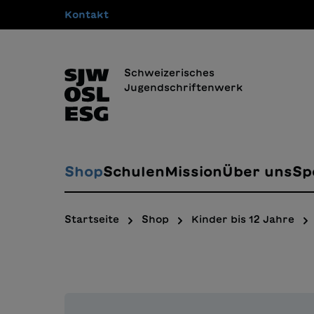
Kontakt
springen
Zur Hauptnavigation springen
Schweizerisches
Jugendschriftenwerk
Shop
Schulen
Mission
Über uns
Sp
Startseite
Shop
Kinder bis 12 Jahre