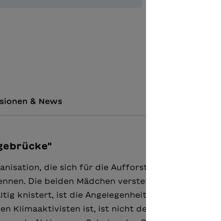
Zur Merkl
Unterric
sionen & News
gebrücke"
nisation, die sich für die Aufforstung von Bannwä
kennen. Die beiden Mädchen verstehen sich auf Anhi
ig knistert, ist die Angelegenheit komplizierter. U
 Klimaaktivisten ist, ist nicht der einzige Grund. 