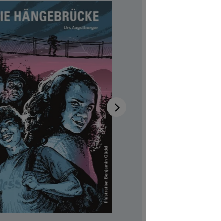
Verfügb
Autor:in
Ur
Illustrator:
Produktn
CHF 7.00
Preise inkl
Softcover,
Produkt Anzah