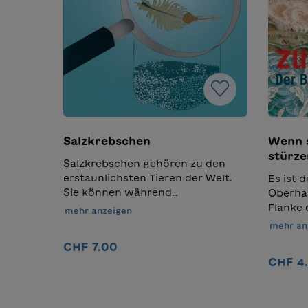
Salzkrebschen
Wenn s
stürze
Salzkrebschen gehören zu den
Goldau
erstaunlichsten Tieren der Welt.
Es ist 
Sie können während
Oberhal
Jahrtausenden in einem
Flanke 
mehr anzeigen
Trockenschlaf verharren und
rund 50
mehr an
erwachen beim ersten Kontakt
grosse 
CHF 7.00
mit Wasser zu neuem Leben.
Tal. Si
CHF 4
Dieses Sachbuch richtet sich an
führt z
junge Forscherinnen und
Flutwel
In den Warenkorb
Forscher. Es zeigt ihnen auf, wie
und rei