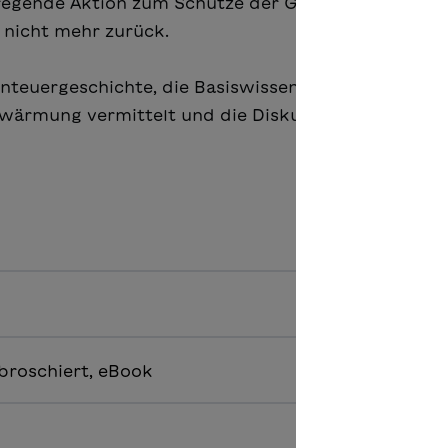
regende Aktion zum Schutze der Gletscher plant, st
 nicht mehr zurück.
enteuergeschichte, die Basiswissen zu Themen wie
erwärmung vermittelt und die Diskussionen zum Th
 broschiert, eBook