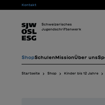
Kontakt
springen
Zur Hauptnavigation springen
Schweizerisches
Jugendschriftenwerk
Shop
Schulen
Mission
Über uns
Sp
Startseite
Shop
Kinder bis 12 Jahre