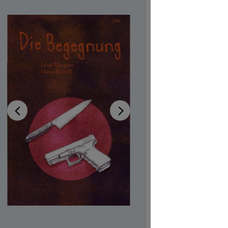
Verfügb
Autor:in
Lol
Illustrator:
Auch verfü
Produktn
CHF 7.00
Preise inkl
Softcover,
Produkt Anzah