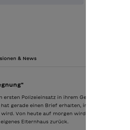
Zur Merkl
sionen & News
egnung"
ren ersten Polizeieinsatz in ihrem Genfer Quartier, d
hat gerade einen Brief erhalten, in dem ihm sein
 wird. Von heute auf morgen wird er zum Sozialfall
n eigenes Elternhaus zurück.