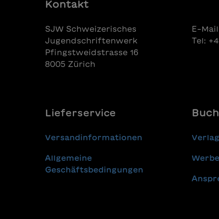
Deutschen Jugendliteraturpreis
Kontakt
ausgezeichnet. Der Autor gilt als
einer der bedeutendsten
SJW Schweizerisches
E-Mail
jiddischen Dichter des 20.
Jugendschriftenwerk
Tel: +
Jahrhunderts, dessen
Pfingstweidstrasse 16
Gesamtwerk mit dem Nobelpreis
für Literatur ausgezeichnet
8005 Zürich
wurde.
Lieferservice
Buch
Versandinformationen
Verla
Allgemeine
Werbe
Geschäftsbedingungen
Anspr