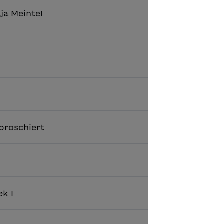
ja Meintel
broschiert
ek I