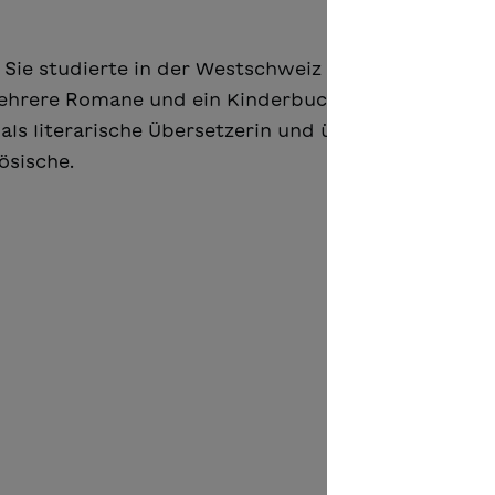
. Sie studierte in der Westschweiz Germanistik und 
 mehrere Romane und ein Kinderbuch. Unter dem
e als literarische Übersetzerin und übertrug unter 
ösische.