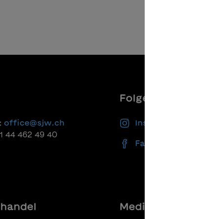
Folgen Sie uns
:
office@sjw.ch
Instagram
41 44 462 49 40
Facebook
handel
Media