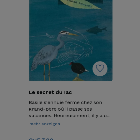
Le secret du lac
Basile s’ennuie ferme chez son
grand-père où il passe ses
vacances. Heureusement, il y a un
lac à proximité. Celui-ci attire
mehr anzeigen
Basile par une force invisible. C’est
aussi là-bas qu’il rencontre