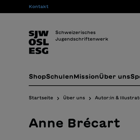
Kontakt
springen
Zur Hauptnavigation springen
Schweizerisches
Jugendschriftenwerk
Shop
Schulen
Mission
Über uns
Sp
Startseite
Über uns
Autor:in & Illustrat
Anne Brécart