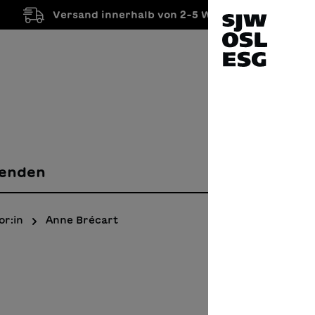
Versand innerhalb von 2-5 Werktagen
enden
or:in
Anne Brécart