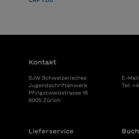
CHF 7.00
Antoine. Mais Antoine a un
secret...
In den Warenkorb
Kontakt
SJW Schweizerisches
E-Mail
Jugendschriftenwerk
Tel: +
Pfingstweidstrasse 16
8005 Zürich
Lieferservice
Buch