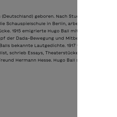
s (Deutschland) geboren. Nach Studien der Germanis
ie Schauspielschule in Berlin, arbeitete als Drama
tücke. 1915 emigrierte Hugo Ball mit Emmy Hennings
Kopf der Dada-Bewegung und Mitbegründer des Cab
 Balls bekannte Lautgedichte. 1917 wendete er sich
alist, schrieb Essays, Theaterstücke, ein Tagebuch s
reund Hermann Hesse. Hugo Ball starb 1927 im Tess