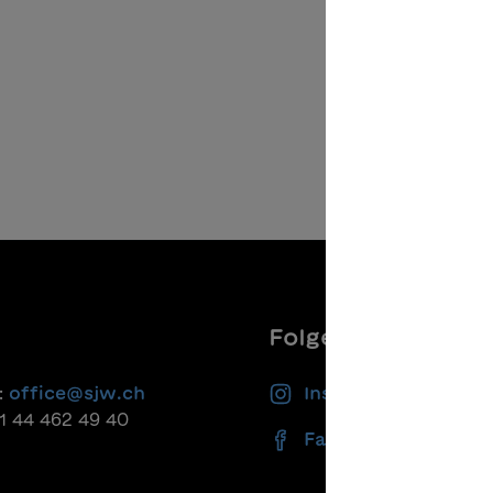
Folgen Sie uns
:
office@sjw.ch
Instagram
41 44 462 49 40
Facebook