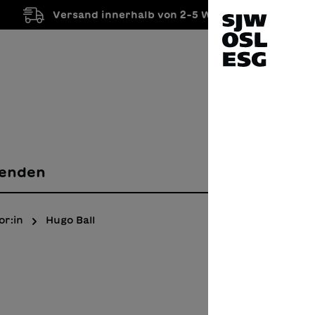
Versand innerhalb von 2-5 Werktagen
enden
or:in
Hugo Ball