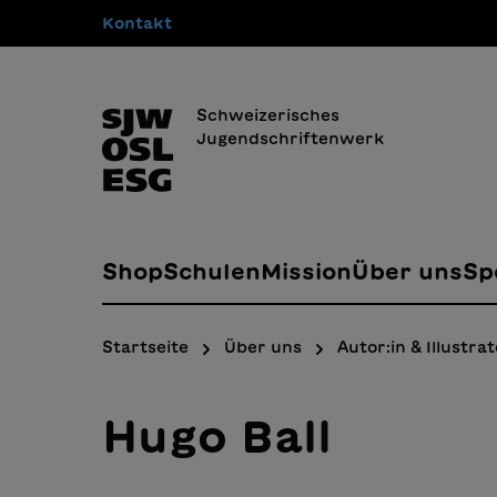
Kontakt
springen
Zur Hauptnavigation springen
Schweizerisches
Jugendschriftenwerk
Shop
Schulen
Mission
Über uns
Sp
Startseite
Über uns
Autor:in & Illustrat
Hugo Ball