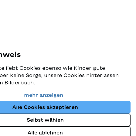
nweis
e liebt Cookies ebenso wie Kinder gute
ber keine Sorge, unsere Cookies hinterlassen
m Bilderbuch.
 Schutz Ihrer Daten sehr ernst und wollen
mehr anzeigen
dass Sie bei uns immer die besten Kinderbücher
Alle Cookies akzeptieren
Website nutzt Cookies und andere Tracking-
schutz
um den Shop ständig zu verbessern und Ihnen
Selbst wählen
zuzeigen, die auf Ihre Interessen abgestimmt
Alle ablehnen