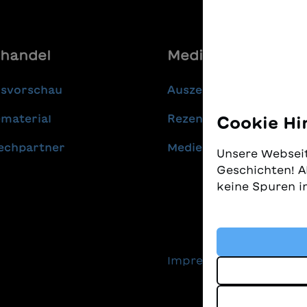
handel
Media
gsvorschau
Auszeichnungen
material
Rezensionen
Cookie Hi
echpartner
Medienmitteilungen
Unsere Webseit
Geschichten! A
keine Spuren i
Wir nehmen den
gleichzeitig, 
finden. Diese 
Impressum
Daten
Technologien, 
Geschichten an
sind.