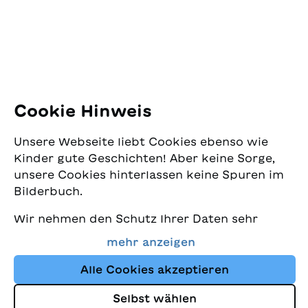
8005 Zürich
E-Mail:
office@sjw.ch
Tel: +41 44 462 49 40
Folgen Sie uns
Cookie Hinweis
Instagram
Unsere Webseite liebt Cookies ebenso wie
Facebook
Kinder gute Geschichten! Aber keine Sorge,
unsere Cookies hinterlassen keine Spuren im
Lieferservice
Bilderbuch.
Wir nehmen den Schutz Ihrer Daten sehr
Buchhandel
ernst und wollen gleichzeitig, dass Sie bei
mehr anzeigen
uns immer die besten Kinderbücher finden.
Media
Diese Website nutzt Cookies und andere
Alle Cookies akzeptieren
Tracking-Technologien, um den Shop ständig
Selbst wählen
zu verbessern und Ihnen Geschichten